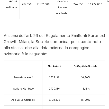
Azioni
indicazione
i
287.556
13.102.000
274.956
12.472.000
ordinarie
di valore
nominale
Ai sensi dell’art. 26 del Regolamento Emittenti Euronext
Growth Milan, la Società comunica, per quanto noto
alla stessa, che alla data odierna la compagine
azionaria è la seguente:
No. Azioni
% Capitale Sociale
Paolo Gamberoni
2.135.136
16,30%
Adriano Garibotto
2.120.136
16,18%
Add Value Group srl
2.108.332
16,09%