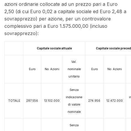
azioni ordinarie collocate ad un prezzo pari a Euro
2,50 (di cui Euro 0,02 a capitale sociale ed Euro 2,48 a
sovrapprezzo) per azione, per un controvalore
complessivo pari a Euro 1.575.000,00 (incluso
sovrapprezzo):
Capitale sociale attuale
Capitale sociale prece
Val.
Euro
No. Azioni
nominale
Euro
No. Azioni
unitario
Senza
indicazione
i
TOTALE
287.556
13.102.000
274.956
12.472.000
di valore
nominale
Senza