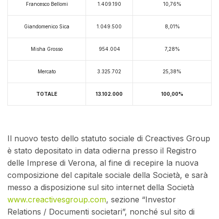
Francesco Bellomi
1.409.190
10,76%
Giandomenico Sica
1.049.500
8,01%
Misha Grosso
954.004
7,28%
Mercato
3.325.702
25,38%
TOTALE
13.102.000
100,00%
Il nuovo testo dello statuto sociale di Creactives Group
è stato depositato in data odierna presso il Registro
delle Imprese di Verona, al fine di recepire la nuova
composizione del capitale sociale della Società, e sarà
messo a disposizione sul sito internet della Società
www.creactivesgroup.com
, sezione “Investor
Relations / Documenti societari”, nonché sul sito di