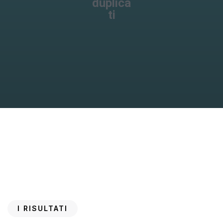
duplica
ti
I RISULTATI