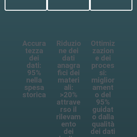
Accura
Riduzio
Ottimiz
tezza
ne dei
zazion
dei
dati
e dei
dati:
anagra
proces
95%
fici dei
si:
nella
materi
miglior
spesa
ali:
ament
storica
>20%
o del
attrave
95%
rso il
guidat
rilevam
o dalla
ento
qualità
dei
dei dati