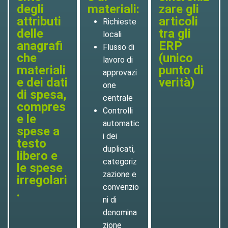
degli
materiali:
zare gli
attributi
articoli
Richieste
delle
tra gli
locali
anagrafi
ERP
Flusso di
che
(unico
lavoro di
materiali
punto di
approvazi
e dei dati
verità)
one
di spesa,
centrale
compres
Controlli
e le
automatic
spese a
i dei
testo
duplicati,
libero e
categoriz
le spese
zazione e
irregolari
convenzio
.
ni di
denomina
zione