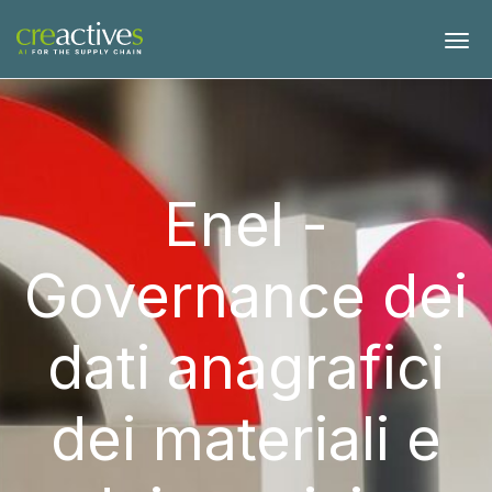
Enel -
Governance dei
dati anagrafici
dei materiali e